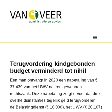
Ga
naar
inhoud
Toggle
Navigatio
Home
Terugvordering kindgebonden
Over
budget verminderd tot nihil
Een man ontvangt in 2020 een nabetaling van €
Actueel
37.439 van het UWV na een gewonnen
rechtszaak. Deze nabetaling zorgt ervoor dat drie
Downloads
overheidsinstanties tegelijk geld terugvorderen:
de Belastingdienst (€ 10.000), het UWV (€ 20.107)