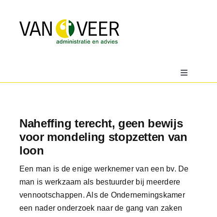
Ga
naar
inhoud
Toggle
Navigatio
Home
Naheffing terecht, geen bewijs
Over
voor mondeling stopzetten van
loon
Actueel
Een man is de enige werknemer van een bv. De
man is werkzaam als bestuurder bij meerdere
Downloads
vennootschappen. Als de Ondernemingskamer
een nader onderzoek naar de gang van zaken