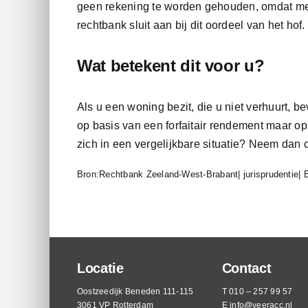
geen rekening te worden gehouden, omdat men
rechtbank sluit aan bij dit oordeel van het hof.
Wat betekent dit voor u?
Als u een woning bezit, die u niet verhuurt, b
op basis van een forfaitair rendement maar op
zich in een vergelijkbare situatie? Neem dan 
Bron:Rechtbank Zeeland-West-Brabant| jurisprudenti
Locatie
Contact
Oostzeedijk Beneden 111-115
T 010 – 257 99 57
3061 VP Rotterdam
E
info@veeracc.nl