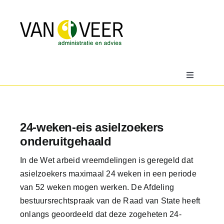
Ga
naar
inhoud
Toggle
Navigatio
Home
24-weken-eis asielzoekers
Over
onderuitgehaald
In de Wet arbeid vreemdelingen is geregeld dat
Actueel
asielzoekers maximaal 24 weken in een periode
van 52 weken mogen werken. De Afdeling
Downloads
bestuursrechtspraak van de Raad van State heeft
onlangs geoordeeld dat deze zogeheten 24-