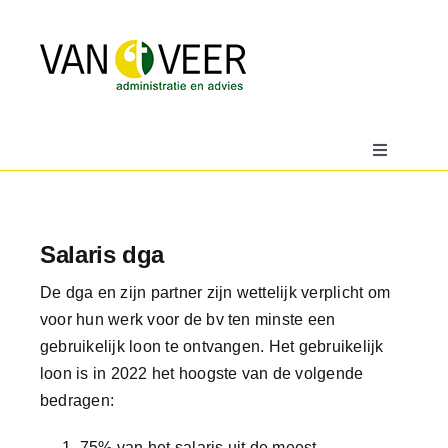
Ga
naar
inhoud
Toggle
Navigatio
Home
Salaris dga
Over
De dga en zijn partner zijn wettelijk verplicht om
voor hun werk voor de bv ten minste een
Actueel
gebruikelijk loon te ontvangen. Het gebruikelijk
loon is in 2022 het hoogste van de volgende
Downloads
bedragen:
75% van het salaris uit de meest